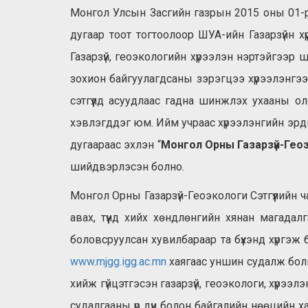
Монгол Улсын Засгийн газрын 2015 оны 01-
дугаар тоот тогтоолоор ШУА-ийн Газарзүйн 
Газарзүй, геоэкологийн хүрээлэн нэртэйгээр
зохион байгуулагдсаны зэрэгцээ хүрээлэнгээс
сэтгүүлд асуудлаас гадна шинжлэх ухааны о
хэвлэгддэг юм. Ийм учраас хүрээлэнгийн эрдм
дугаараас эхлэн “
Монгол Орны Газарзүй-Геоэ
шийдвэрлэсэн болно.
Монгол Орны Газарзүй-Геоэкологи Сэтгүүлийн ч
авах, түүнд хийх хөндлөнгийн хянан магад
боловсруулсан хувилбараар та бүхэнд хүргэж 
www.mjgg.igg.ac.mn
хаягаас уншин судалж болн
хийж гүйцэтгэсэн газарзүй, геоэкологи, хүрээ
судалгааны үр дүн болон байгалийн нөөцийн х