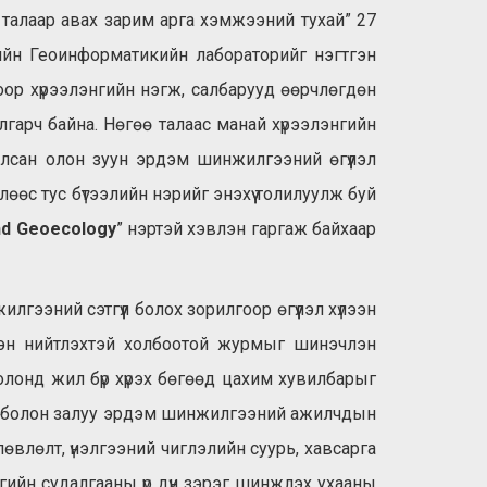
алаар авах зарим арга хэмжээний тухай” 27
гийн Геоинформатикийн лабораторийг нэгтгэн
оор хүрээлэнгийн нэгж, салбарууд өөрчлөгдөн
лгарч байна. Нөгөө талаас манай хүрээлэнгийн
улсан олон зуун эрдэм шинжилгээний өгүүлэл
өс тус бүтээлийн нэрийг энэхүү толилуулж буй
nd Geoecology
” нэртэй хэвлэн гаргаж байхаар
гээний сэтгүүл болох зорилгоор өгүүлэл хүлээн
влэн нийтлэхтэй холбоотой журмыг шинэчлэн
 олонд жил бүр хүрэх бөгөөд цахим хувилбарыг
чид болон залуу эрдэм шинжилгээний ажилчдын
лөвлөлт, үнэлгээний чиглэлийн суурь, хавсарга
огийн судалгааны үр дүн зэрэг шинжлэх ухааны