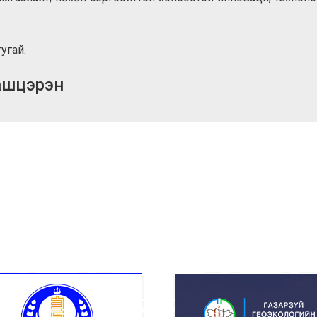
.
угай.
Дашцэрэн