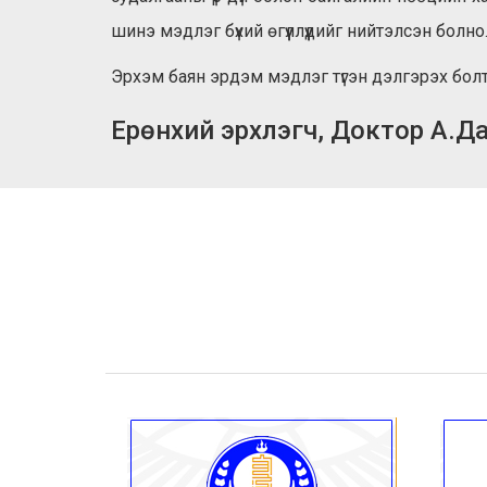
шинэ мэдлэг бүхий өгүүллүүдийг нийтэлсэн болно
Эрхэм баян эрдэм мэдлэг түгэн дэлгэрэх болт
Ерөнхий эрхлэгч, Доктор А.