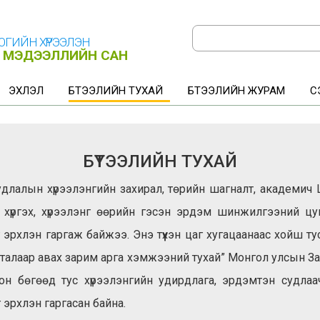
ЛОГИЙН ХҮРЭЭЛЭН
ИМ МЭДЭЭЛЛИЙН САН
ЭХЛЭЛ
БҮТЭЭЛИЙН ТУХАЙ
БҮТЭЭЛИЙН ЖУРАМ
СЭ
БҮТЭЭЛИЙН ТУХАЙ
судлалын хүрээлэнгийн захирал, төрийн шагналт, академ
хүргэх, хүрээлэнг өөрийн гэсэн эрдэм шинжилгээний цувр
г эрхлэн гаргаж байжээ. Энэ түүхэн цаг хугацаанаас хойш тус
алаар авах зарим арга хэмжээний тухай” Монгол улсын За
он бөгөөд тус хүрээлэнгийн удирдлага, эрдэмтэн судлаа
 эрхлэн гаргасан байна.