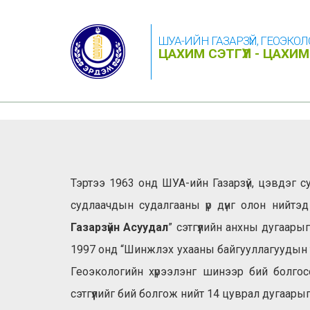
ШУА-ИЙН ГАЗАРЗҮЙ, ГЕОЭКО
ЦАХИМ СЭТГҮҮЛ - ЦАХ
Тэртээ 1963 онд ШУА-ийн Газарзүй, цэвдэг 
судлаачдын судалгааны үр дүнг олон нийтэд 
Газарзүйн Асуудал
” сэтгүүлийн анхны дугаары
1997 онд “Шинжлэх ухааны байгууллагуудын т
Геоэкологийн хүрээлэнг шинээр бий болгос
сэтгүүлийг бий болгож нийт 14 цуврал дугаарыг