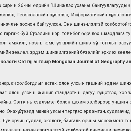
р сарын 26-ны өдрийн “Шинжлэх ухааны байгууллагуудын т
хүрээлэн, Геоэкологийн хүрээлэн, Информатикийн хүрээлэн
 шинэчлэн зохион байгуулсан. Энэ шинэчлэлтэй холбоотойг
 гаргаж буй бүтээлийн нэр, товъёог өөрчлөх шаардлага ту
лолт амжилт, нээлт, юмс үзэгдлийн шинэ зүй тогтлыг хару
ийн зөвлөл, эрдэм шинжилгээний бүтээлийг эрхлэх зөвлөлө
кологи Сэтгүүл
, англиар
Mongolian Journal of Geography a
анар, ач холбогдлыг өсгөх, олон улсын түвшний эрдэм шинжил
алгааг олон улсын жишиг стандартын дагуу гүйцэтгэх, хэ
байна. Сэтгүүл нь хэвлэмэл болон цахим хэлбэрээр уншигч
о. Энэхүү бүтээлд манай улсын тэргүүлэх эрдэмтэн, судлаа
лэн буй орчин судлал, экологи, байгаль орчны менежмент тө
амгаалалт, нөхөн сэргээлттэй холбоотой инноваци, технол