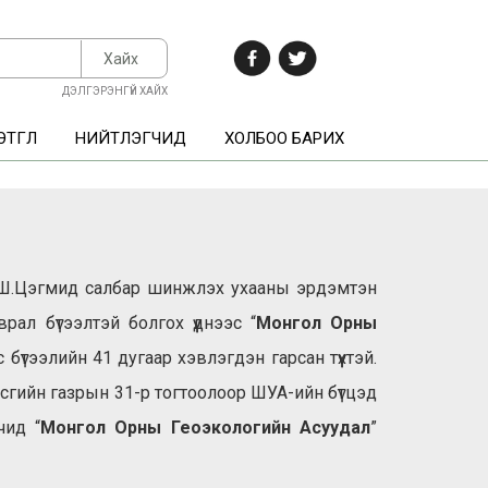
Хайх
ДЭЛГЭРЭНГҮЙ ХАЙХ
ТГҮҮЛ
НИЙТЛЭГЧИД
ХОЛБОО БАРИХ
ич Ш.Цэгмид салбар шинжлэх ухааны эрдэмтэн
ал бүтээлтэй болгох үүднээс “
Монгол Орны
 бүтээлийн 41 дугаар хэвлэгдэн гарсан түүхтэй.
сгийн газрын 31-р тогтоолоор ШУА-ийн бүтцэд
чид “
Монгол Орны Геоэкологийн Асуудал
”